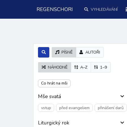
REGENSCHORI
VYHLEDÁVÁNÍ
PÍSNĚ
AUTOŘI
NÁHODNĚ
A–Z
1–9
Co hrát na mši
Mše svatá
vstup
před evangeliem
přinášení darů
Liturgický rok