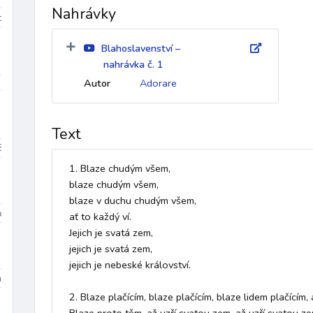
Nahrávky
iduum
Velikonoce
mezidobí
Blahoslavenství –
nahrávka č. 1
díky
k Duchu Svatému
ke křížové cestě
křest
křest
Autor
Adorare
Text
Beránek Boží
Bible
biřmování
bolest
bouře
Boží bl
1. Blaze chudým všem, 

blaze chudým všem, 

blaze v duchu chudým všem, 

Dominik
sv. Tomáš More
sv. Jan Bosco
sv. František z Assisi
ať to každý ví. 

Jejich je svatá zem,

jejich je svatá zem, 

jejich je nebeské království. 

na 3
Dolany/Blahoslavenství
Chvalozpěvy 1
Chvalozpěvy
2. Blaze plačícím, blaze plačícím, blaze lidem plačícím, a