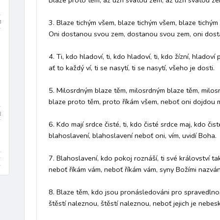
Blaze proto těm, až uzří svatou zem, až uzří svatou zem
a
polština
němčina
francouzština
španělština
port
3. Blaze tichým všem, blaze tichým všem, blaze tichým l
Oni dostanou svou zem, dostanou svou zem, oni dosta
4. Ti, kdo hladoví, ti, kdo hladoví, ti, kdo žízní, hladoví 
Renesance (1400–1600)
Baroko (1600–1760)
Klasicism
ať to každý ví, ti se nasytí, ti se nasytí, všeho je dosti. 

5. Milosrdným blaze těm, milosrdným blaze těm, milosrd
blaze proto těm, proto říkám všem, neboť oni dojdou mi
a
kánon
koleda
píseň
chorál
evangelijní moteto
6. Kdo mají srdce čisté, ti, kdo čisté srdce maj, kdo čist
blahoslavení, blahoslavení neboť oni, vím, uvidí Boha. 

7. Blahoslavení, kdo pokoj roznáší, ti své království ta
itera
varhany
schola / sbor
baryton
tuba
triangl
neboť říkám vám, neboť říkám vám, syny Božími nazváni
8. Blaze těm, kdo jsou pronásledováni pro spravedlnost,
štěstí naleznou, štěstí naleznou, neboť jejich je nebeské