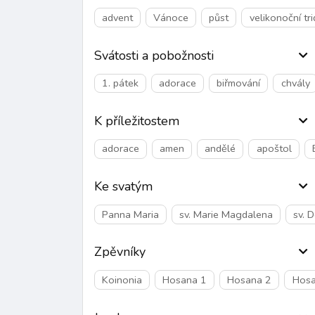
advent
Vánoce
půst
velikonoční tr
Svátosti a pobožnosti
1. pátek
adorace
biřmování
chvály
K příležitostem
adorace
amen
andělé
apoštol
Ke svatým
Panna Maria
sv. Marie Magdalena
sv. 
Zpěvníky
Koinonia
Hosana 1
Hosana 2
Hosa