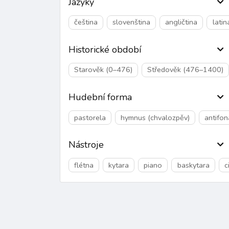
Jazyky
čeština
slovenština
angličtina
latin
Historické období
Starověk (0–476)
Středověk (476–1400)
Hudební forma
pastorela
hymnus (chvalozpěv)
antifon
Nástroje
flétna
kytara
piano
baskytara
c