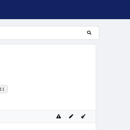
11
lní žalm