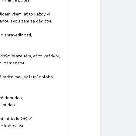
, Pán je potěší. 

ugalština
italština
svahilština
hebrejština
chorvatština
idem všem, ať to každý ví. 

nou svou zem za dědictví. 

po spravedlnosti, 

us (1730–1820)
Romantismus (1815–1910)
Rané 20. století
ným blaze těm, ať to každý ví, 

losrdenství. 

žalozpěv
litanie
liturgické drama
antifona k Magnificat
é srdce maj jak letní obloha, 

ké dobudou, 

zvony
příčná flétna
lid
soprán
alt
tenor
bas
 budou. 

 ať to každý ví, 

 království. 
