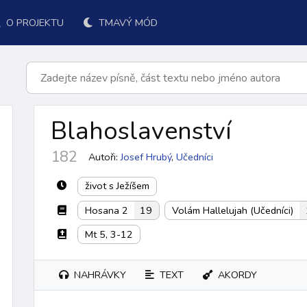
O PROJEKTU
TMAVÝ MÓD
Blahoslavenství
182
Autoři:
Josef Hrubý
,
Učedníci
život s Ježíšem
Hosana 2
19
Volám Hallelujah (Učedníci)
Mt 5, 3-12
k přijímání
po přijímání
závěr
ordinárium
responsoriá
NAHRÁVKY
TEXT
AKORDY