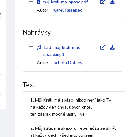
muj-krali-ma-spaso.pdf
Autor
Karel Řežábek
a
polština
němčina
francouzština
španělština
port
Nahrávky
Renesance (1400–1600)
Baroko (1600–1760)
Klasicism
133-muj-krali-mas-
spaso.mp3
Autor
schola Dolany
a
kánon
koleda
píseň
chorál
evangelijní moteto
Text
itera
varhany
schola / sbor
baryton
tuba
triangl
1. Můj Králi, má spáso, nikdo není jako Ty, 

na každý den chválit bych chtěl 

ten zázrak mocné lásky Tvé. 

2. Můj štíte, má skálo, u Tebe můžu se skrýt, 

ať každý dech, všechno, co jsem, 
