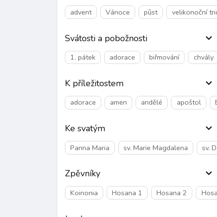
advent
Vánoce
půst
velikonoční tr
Svátosti a pobožnosti
1. pátek
adorace
biřmování
chvály
K příležitostem
adorace
amen
andělé
apoštol
Ke svatým
Panna Maria
sv. Marie Magdalena
sv. 
Zpěvníky
Koinonia
Hosana 1
Hosana 2
Hosa