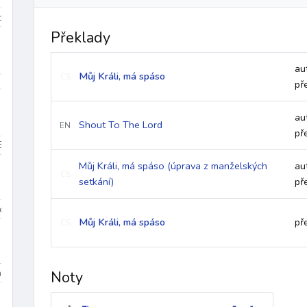
iduum
Velikonoce
mezidobí
Překlady
au
Můj Králi, má spáso
CS
díky
k Duchu Svatému
ke křížové cestě
křest
křest
př
au
Shout To The Lord
EN
př
Beránek Boží
Bible
biřmování
bolest
bouře
Boží bl
Můj Králi, má spáso (úprava z manželských
au
CS
setkání)
př
Dominik
sv. Tomáš More
sv. Jan Bosco
sv. František z Assisi
Můj Králi, má spáso
př
CS
na 3
Dolany/Blahoslavenství
Chvalozpěvy 1
Chvalozpěvy
Noty