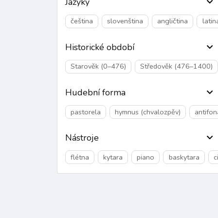
Jazyky
čeština
slovenština
angličtina
latin
Historické období
Starověk (0–476)
Středověk (476–1400)
Hudební forma
pastorela
hymnus (chvalozpěv)
antifon
Nástroje
flétna
kytara
piano
baskytara
c