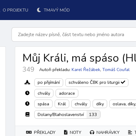
O PROJEKTU
TMAVÝ MÓD
Můj Králi, má spáso
(H
349
Autoři překladu:
Karel Řežábek
,
Tomáš Coufal
po přijímání
schváleno ČBK pro liturgii
chvály
adorace
spása
Král
chvály
díky
oslava, díky
Dolany/Blahoslavenství
133
k přijímání
po přijímání
závěr
ordinárium
responsoriá
PŘEKLADY
NOTY
NAHRÁVKY