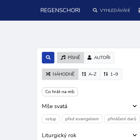
REGENSCHORI
VYHLEDÁVÁNÍ
PÍSNĚ
AUTOŘI
NÁHODNĚ
A–Z
1–9
Co hrát na mši
Mše svatá
vstup
před evangeliem
přinášení darů
Liturgický rok