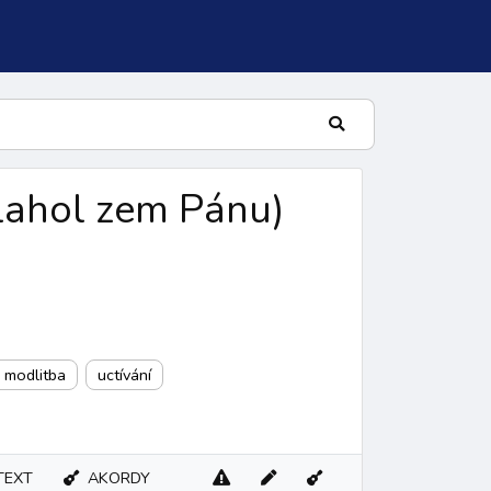
lahol zem Pánu
)
, modlitba
uctívání
lní žalm
TEXT
AKORDY