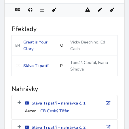
Překlady
Great is Your
Vicky Beeching
,
Ed
O
EN
Glory
Cash
Tomáš Coufal
,
Ivana
Sláva Ti patří
P
CS
Šímová
Nahrávky
Sláva Ti patří – nahrávka č. 1
Autor
CB Český Těšín
Sláva Ti patří – nahrávka č. 2