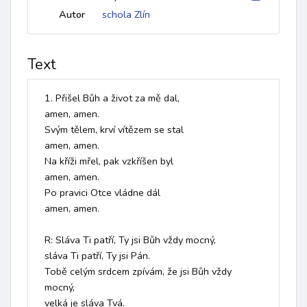
Autor
schola Zlín
Text
1. Přišel Bůh a život za mě dal,

amen, amen.

Svým tělem, krví vítězem se stal

amen, amen.

Na kříži mřel, pak vzkříšen byl

amen, amen.

Po pravici Otce vládne dál

amen, amen.

R: Sláva Ti patří, Ty jsi Bůh vždy mocný,

sláva Ti patří, Ty jsi Pán. 

Tobě celým srdcem zpívám, že jsi Bůh vždy 
mocný,

velká je sláva Tvá.
