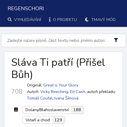
REGENSCHORI
VYHLEDÁVÁNÍ
O PROJEKTU
TMAVÝ MÓD
Sláva Ti patří
(Přišel
Bůh
)
Originál:
Great is Your Glory
708
Autoři:
Vicky Beeching
,
Ed Cash
,
autoři překladu:
Tomáš Coufal
,
Ivana Šímová
Dolany/Blahoslavenství
188
Vstaň a choď
129