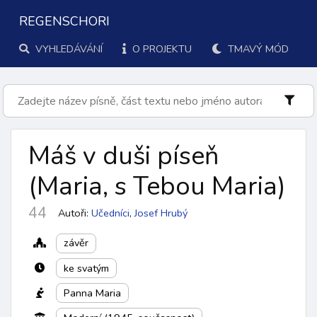
REGENSCHORI
VYHLEDÁVÁNÍ
O PROJEKTU
TMAVÝ MÓD
Máš v duši píseň
(Maria, s Tebou Maria
)
44
Autoři:
Učedníci
,
Josef Hrubý
závěr
ke svatým
Panna Maria