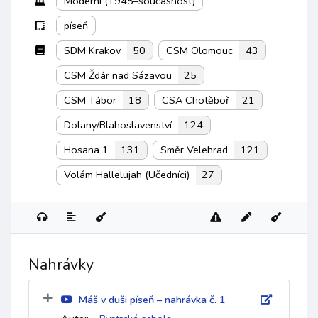
Moderní (1945–současnost)
píseň
SDM Krakov
50
CSM Olomouc
43
CSM Ždár nad Sázavou
25
CSM Tábor
18
CSA Chotěboř
21
Dolany/Blahoslavenství
124
Hosana 1
131
Směr Velehrad
121
Volám Hallelujah (Učedníci)
27
Nahrávky
Máš v duši píseň – nahrávka č. 1