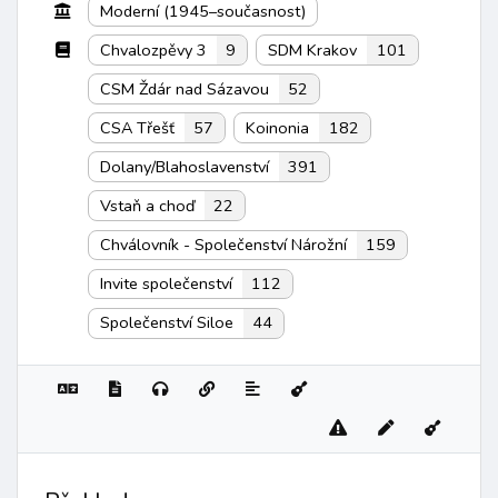
Moderní (1945–současnost)
Chvalozpěvy 3
9
SDM Krakov
101
CSM Ždár nad Sázavou
52
CSA Třešť
57
Koinonia
182
Dolany/Blahoslavenství
391
Vstaň a choď
22
Chválovník - Společenství Nárožní
159
Invite společenství
112
Společenství Siloe
44