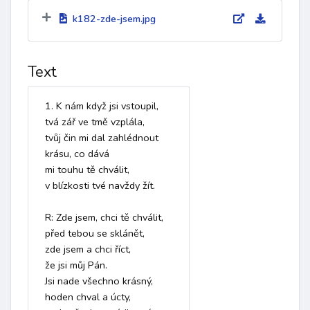
k182-zde-jsem.jpg
Text
1. K nám když jsi vstoupil,

tvá zář ve tmě vzplála,

tvůj čin mi dal zahlédnout

krásu, co dává

mi touhu tě chválit,

v blízkosti tvé navždy žít.

R: Zde jsem, chci tě chválit,

před tebou se sklánět,

zde jsem a chci říct, 

že jsi můj Pán.

Jsi nade všechno krásný,

hoden chval a úcty,
