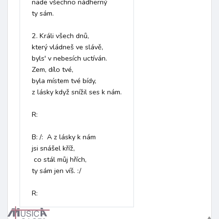
nade všechno nádherný 

ty sám.

2. Králi všech dnů,

který vládneš ve slávě,

byls' v nebesích uctíván.

Zem, dílo tvé,

byla místem tvé bídy,

z lásky když snížil ses k nám.

R: 

B: /:  A z lásky k nám

jsi snášel kříž,

 co stál můj hřích,

ty sám jen víš. :/

R: