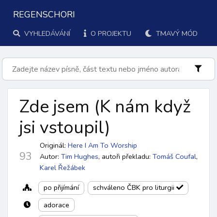
REGENSCHORI
VYHLEDÁVÁNÍ
O PROJEKTU
TMAVÝ MÓD
Zde jsem
(K nám když
jsi vstoupil
)
Originál:
Here I Am To Worship
93
Autor:
Tim Hughes
,
autoři překladu:
Tomáš Coufal
,
Karel Řežábek
po přijímání
schváleno ČBK pro liturgii
adorace