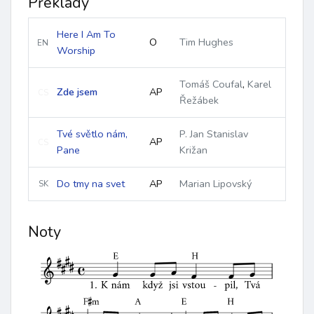
Překlady
Here I Am To
O
Tim Hughes
EN
Worship
Tomáš Coufal
,
Karel
Zde jsem
AP
CS
Řežábek
Tvé světlo nám,
P. Jan Stanislav
AP
CS
Pane
Križan
Do tmy na svet
AP
Marian Lipovský
SK
Noty